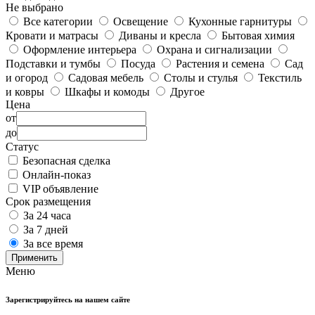
Не выбрано
Все категории
Освещение
Кухонные гарнитуры
Кровати и матрасы
Диваны и кресла
Бытовая химия
Оформление интерьера
Охрана и сигнализации
Подставки и тумбы
Посуда
Растения и семена
Сад
и огород
Садовая мебель
Столы и стулья
Текстиль
и ковры
Шкафы и комоды
Другое
Цена
от
до
Статус
Безопасная сделка
Онлайн-показ
VIP объявление
Срок размещения
За 24 часа
За 7 дней
За все время
Применить
Меню
Зарегистрируйтесь на нашем сайте