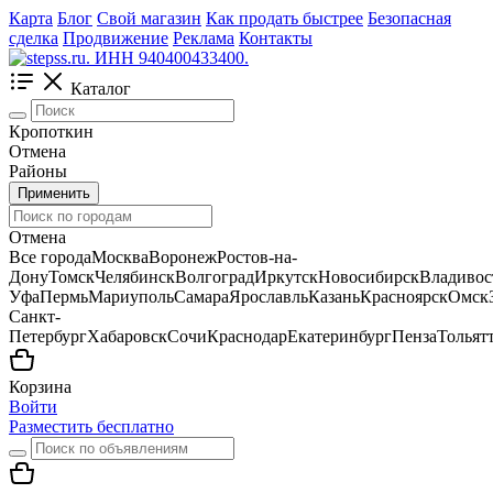
Карта
Блог
Свой магазин
Как продать быстрее
Безопасная
сделка
Продвижение
Реклама
Контакты
Каталог
Кропоткин
Отмена
Районы
Применить
Отмена
Все города
Москва
Воронеж
Ростов-на-
Дону
Томск
Челябинск
Волгоград
Иркутск
Новосибирск
Владивос
Уфа
Пермь
Мариуполь
Самара
Ярославль
Казань
Красноярск
Омск
Санкт-
Петербург
Хабаровск
Сочи
Краснодар
Екатеринбург
Пенза
Тольят
Корзина
Войти
Разместить бесплатно