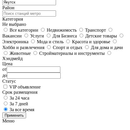
Район
Категория
Не выбрано
Все категории
Недвижимость
Транспорт
Вакансии
Услуги
Для Бизнеса
Детские товары
Электроника
Мода и стиль
Красота и здоровье
Хобби и развлечения
Спорт и отдых
Для дома и дачи
Животные
Стройматериалы и инструменты
Хэндмейд
Цена
от
до
Статус
VIP объявление
Срок размещения
За 24 часа
За 7 дней
За все время
Применить
Меню