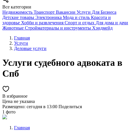
Все категории
Недвижимость
Транспорт
Вакансии
Услуги
Для Бизнеса
Детские товары
Электроника
Мода и стиль
Красота и
здоровье
Хобби и развлечения
Спорт и отдых
Для дома и дачи
Животные
Стройматериалы и инструменты
Хэндмейд
Главная
Услуги
Деловые услуги
Услуги судебного адвоката в
Спб
В избранное
Цена не указана
Размещено: сегодня в 13:00
Поделиться
1 фото
Главная